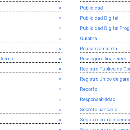
»
Publicidad
»
Publicidad Digital
»
Publicidad Digital Pro
»
Quiebra
»
Reafianzamiento
 Aéreo
»
Reaseguro financiero
»
Registro Público de C
»
Registro único de garan
»
Reporto
»
Responsabilidad
»
Secreto bancario
»
Seguro contra incendi
»
Seguro contra la respo