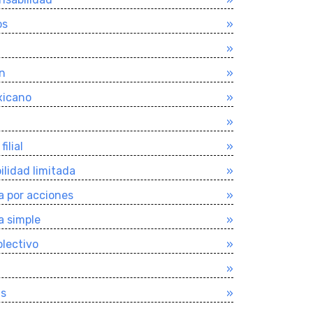
os
»
»
n
»
xicano
»
»
ilial
»
lidad limitada
»
 por acciones
»
a simple
»
lectivo
»
»
as
»