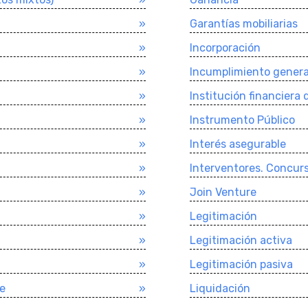
»
Garantí­as mobiliarias
»
Incorporación
»
Incumplimiento general
»
Institución financiera 
»
Instrumento Público
»
Interés asegurable
»
Interventores. Concur
»
Join Venture
»
Legitimación
»
Legitimación activa
»
Legitimación pasiva
te
»
Liquidación