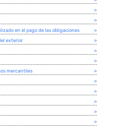
»
»
izado en el pago de las obligaciones
»
del exterior
»
»
»
sos mercantiles
»
»
»
»
»
»