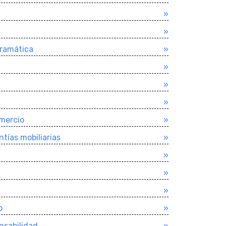
»
»
gramática
»
»
»
»
omercio
»
tí­as mobiliarias
»
»
»
»
o
»
nsabilidad
»