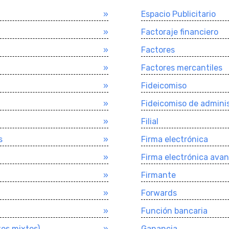
»
Espacio Publicitario
»
Factoraje financiero
»
Factores
»
Factores mercantiles
»
Fideicomiso
»
Fideicomiso de admini
»
Filial
s
»
Firma electrónica
»
Firma electrónica avan
»
Firmante
»
Forwards
»
Función bancaria
tos mixtos)
»
Ganancia