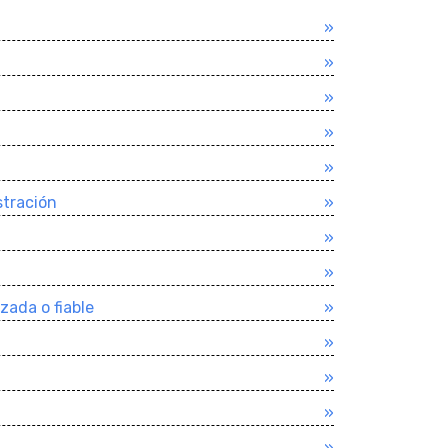
»
»
»
»
»
stración
»
»
»
zada o fiable
»
»
»
»
»