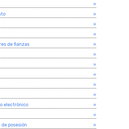
»
nto
»
»
»
res de fianzas
»
»
»
»
»
»
o electrónico
»
»
n de posesión
»