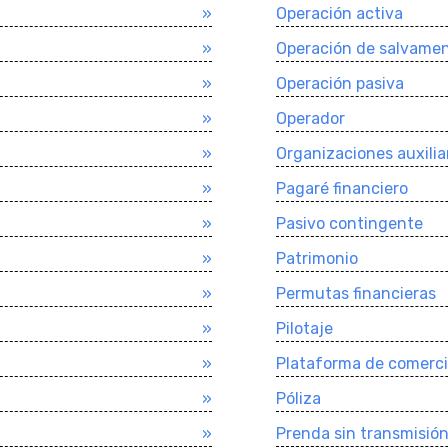
»
Operación activa
»
Operación de salvame
»
Operación pasiva
»
Operador
»
Organizaciones auxilia
»
Pagaré financiero
»
Pasivo contingente
»
Patrimonio
»
Permutas financieras
»
Pilotaje
»
Plataforma de comerci
»
Póliza
»
Prenda sin transmisió