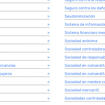
»
Seguro contra los dañ
»
Seudonimización
»
Sistema de informació
»
Sistema financiero me
»
Sociedad anónima
»
Sociedad controladora f
»
Sociedad de responsabi
rcancí­as
»
Sociedad en comandita
sajeros
»
Sociedad en comandit
»
Sociedad en nombre co
»
Sociedad mercantil
»
Sociedades controlad