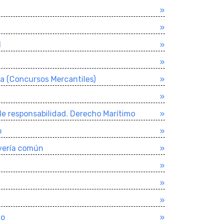
»
»
l
»
»
a (Concursos Mercantiles)
»
»
de responsabilidad. Derecho Marí­timo
»
o
»
verí­a común
»
»
»
»
io
»