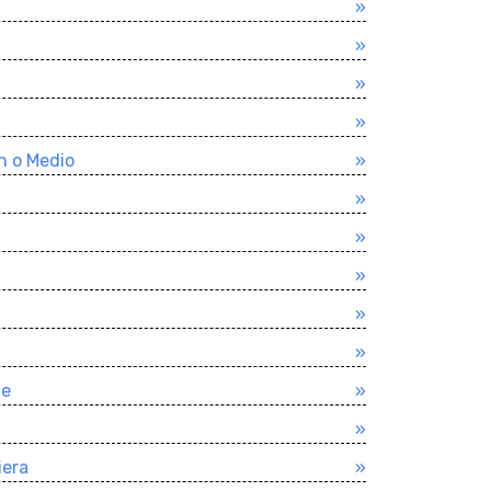
»
»
»
»
n o Medio
»
»
»
»
»
»
je
»
»
iera
»