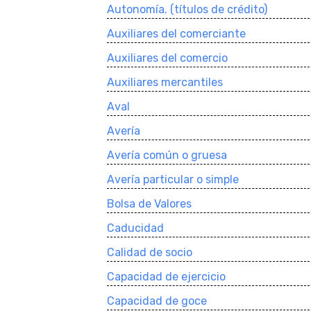
Autonomí­a. (tí­tulos de crédito)
Auxiliares del comerciante
Auxiliares del comercio
Auxiliares mercantiles
Aval
Averí­a
Averí­a común o gruesa
Averí­a particular o simple
Bolsa de Valores
Caducidad
Calidad de socio
Capacidad de ejercicio
Capacidad de goce