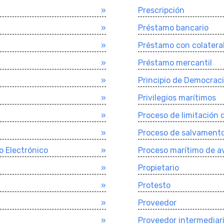
»
Prescripción
»
Préstamo bancario
»
Préstamo con colatera
»
Préstamo mercantil
»
Principio de Democraci
»
Privilegios marí­timos
»
Proceso de limitación 
»
Proceso de salvament
o Electrónico
»
Proceso marí­timo de a
»
Propietario
»
Protesto
»
Proveedor
»
Proveedor intermediar