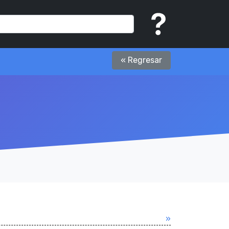
« Regresar
»