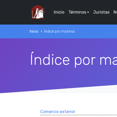
Inicio
Términos
Juristas
N
Inicio
Índice por materia
Índice por ma
Comercio exterior