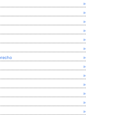
»
»
»
»
»
»
derecho
»
»
»
»
»
»
»