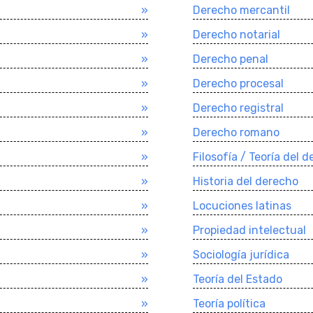
»
Derecho mercantil
»
Derecho notarial
»
Derecho penal
»
Derecho procesal
»
Derecho registral
»
Derecho romano
»
Filosofí­a / Teorí­a del 
»
Historia del derecho
»
Locuciones latinas
»
Propiedad intelectual
»
Sociologí­a jurí­dica
»
Teorí­a del Estado
»
Teorí­a polí­tica