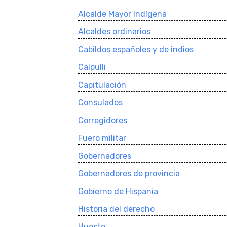
Alcalde Mayor Indí­gena
Alcaldes ordinarios
Cabildos españoles y de indios
Calpulli
Capitulación
Consulados
Corregidores
Fuero militar
Gobernadores
Gobernadores de provincia
Gobierno de Hispania
Historia del derecho
Hueste