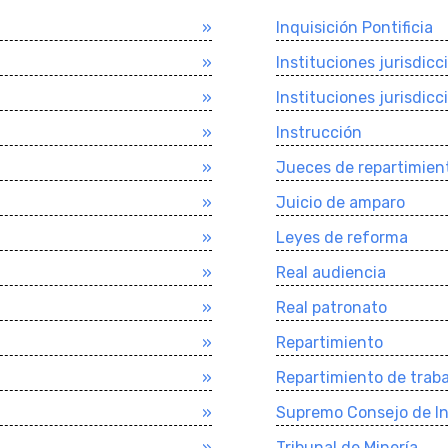
»
Inquisición Pontificia
»
Instituciones jurisdicc
»
Instituciones jurisdicc
»
Instrucción
»
Jueces de repartimien
»
Juicio de amparo
»
Leyes de reforma
»
Real audiencia
»
Real patronato
»
Repartimiento
»
Repartimiento de trab
»
Supremo Consejo de In
»
Tribunal de Minerí­a