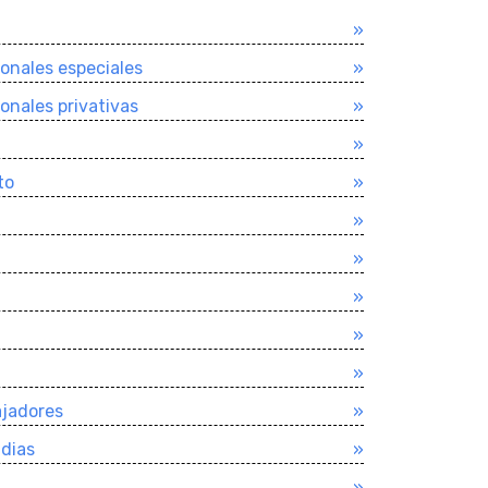
»
ionales especiales
»
ionales privativas
»
»
to
»
»
»
»
»
»
ajadores
»
dias
»
»