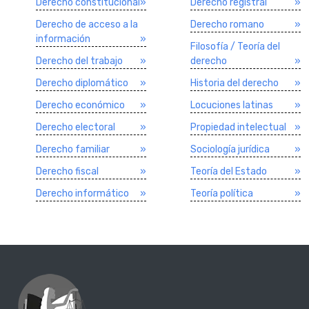
Derecho constitucional
»
Derecho registral
»
Derecho de acceso a la
Derecho romano
»
información
»
Filosofí­a / Teorí­a del
Derecho del trabajo
»
derecho
»
Derecho diplomático
»
Historia del derecho
»
Derecho económico
»
Locuciones latinas
»
Derecho electoral
»
Propiedad intelectual
»
Derecho familiar
»
Sociologí­a jurí­dica
»
Derecho fiscal
»
Teorí­a del Estado
»
Derecho informático
»
Teorí­a polí­tica
»