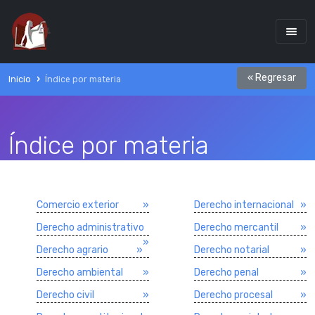
« Regresar
Inicio
Índice por materia
Índice por materia
Comercio exterior
»
Derecho internacional
»
Derecho administrativo
Derecho mercantil
»
»
Derecho agrario
»
Derecho notarial
»
Derecho ambiental
»
Derecho penal
»
Derecho civil
»
Derecho procesal
»