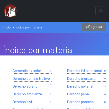
« Regresar
Inicio
Índice por materia
Índice por materia
Comercio exterior
»
Derecho internacional
»
Derecho administrativo
Derecho mercantil
»
»
Derecho agrario
»
Derecho notarial
»
Derecho ambiental
»
Derecho penal
»
Derecho civil
»
Derecho procesal
»