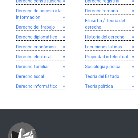
Derecho constitucional
»
Derecho registral
»
Derecho de acceso a la
Derecho romano
»
información
»
Filosofí­a / Teorí­a del
Derecho del trabajo
»
derecho
»
Derecho diplomático
»
Historia del derecho
»
Derecho económico
»
Locuciones latinas
»
Derecho electoral
»
Propiedad intelectual
»
Derecho familiar
»
Sociologí­a jurí­dica
»
Derecho fiscal
»
Teorí­a del Estado
»
Derecho informático
»
Teorí­a polí­tica
»