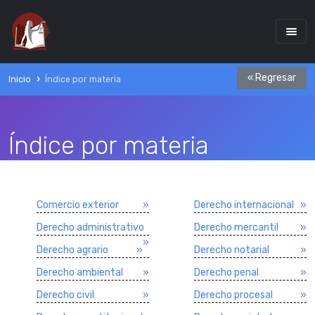
« Regresar
Inicio
Índice por materia
Índice por materia
Comercio exterior
»
Derecho internacional
»
Derecho administrativo
Derecho mercantil
»
»
Derecho agrario
»
Derecho notarial
»
Derecho ambiental
»
Derecho penal
»
Derecho civil
»
Derecho procesal
»