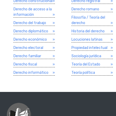
Derecho constitucional
»
Derecho registral
»
Derecho de acceso a la
Derecho romano
»
información
»
Filosofí­a / Teorí­a del
Derecho del trabajo
»
derecho
»
Derecho diplomático
»
Historia del derecho
»
Derecho económico
»
Locuciones latinas
»
Derecho electoral
»
Propiedad intelectual
»
Derecho familiar
»
Sociologí­a jurí­dica
»
Derecho fiscal
»
Teorí­a del Estado
»
Derecho informático
»
Teorí­a polí­tica
»