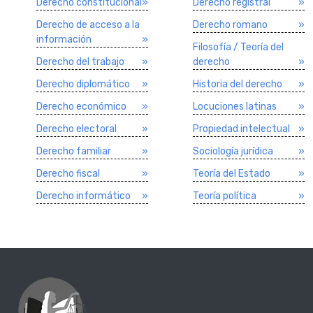
Derecho constitucional
»
Derecho registral
»
Derecho de acceso a la
Derecho romano
»
información
»
Filosofí­a / Teorí­a del
Derecho del trabajo
»
derecho
»
Derecho diplomático
»
Historia del derecho
»
Derecho económico
»
Locuciones latinas
»
Derecho electoral
»
Propiedad intelectual
»
Derecho familiar
»
Sociologí­a jurí­dica
»
Derecho fiscal
»
Teorí­a del Estado
»
Derecho informático
»
Teorí­a polí­tica
»