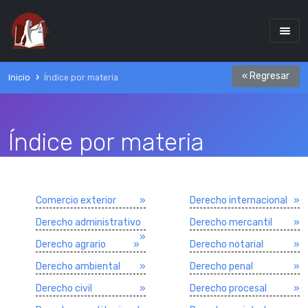
« Regresar
Inicio
Índice por materia
Índice por materia
Comercio exterior
»
Derecho internacional
»
Derecho administrativo
Derecho mercantil
»
»
Derecho agrario
»
Derecho notarial
»
Derecho ambiental
»
Derecho penal
»
Derecho civil
»
Derecho procesal
»