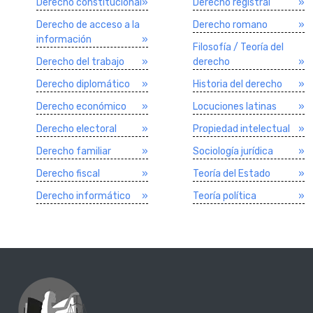
Derecho constitucional
»
Derecho registral
»
Derecho de acceso a la
Derecho romano
»
información
»
Filosofí­a / Teorí­a del
Derecho del trabajo
»
derecho
»
Derecho diplomático
»
Historia del derecho
»
Derecho económico
»
Locuciones latinas
»
Derecho electoral
»
Propiedad intelectual
»
Derecho familiar
»
Sociologí­a jurí­dica
»
Derecho fiscal
»
Teorí­a del Estado
»
Derecho informático
»
Teorí­a polí­tica
»