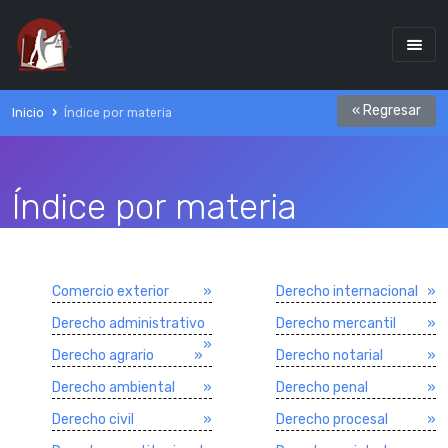
« Regresar
Inicio
Índice por materia
Índice por materia
Comercio exterior
»
Derecho internacional
»
Derecho administrativo
Derecho mercantil
»
»
Derecho agrario
»
Derecho notarial
»
Derecho ambiental
»
Derecho penal
»
Derecho civil
»
Derecho procesal
»