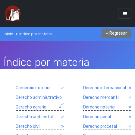
« Regresar
Inicio
Índice por materia
Índice por materia
Comercio exterior
»
Derecho internacional
»
Derecho administrativo
Derecho mercantil
»
»
Derecho agrario
»
Derecho notarial
»
Derecho ambiental
»
Derecho penal
»
Derecho civil
»
Derecho procesal
»