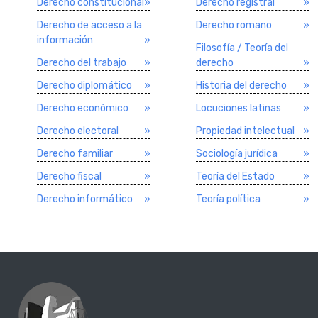
Derecho constitucional
»
Derecho registral
»
Derecho de acceso a la
Derecho romano
»
información
»
Filosofí­a / Teorí­a del
Derecho del trabajo
»
derecho
»
Derecho diplomático
»
Historia del derecho
»
Derecho económico
»
Locuciones latinas
»
Derecho electoral
»
Propiedad intelectual
»
Derecho familiar
»
Sociologí­a jurí­dica
»
Derecho fiscal
»
Teorí­a del Estado
»
Derecho informático
»
Teorí­a polí­tica
»