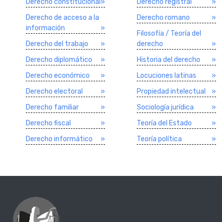
Derecho constitucional
»
Derecho registral
»
Derecho de acceso a la
Derecho romano
»
información
»
Filosofí­a / Teorí­a del
Derecho del trabajo
»
derecho
»
Derecho diplomático
»
Historia del derecho
»
Derecho económico
»
Locuciones latinas
»
Derecho electoral
»
Propiedad intelectual
»
Derecho familiar
»
Sociologí­a jurí­dica
»
Derecho fiscal
»
Teorí­a del Estado
»
Derecho informático
»
Teorí­a polí­tica
»