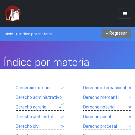
« Regresar
Inicio
Índice por materia
Índice por materia
Comercio exterior
»
Derecho internacional
»
Derecho administrativo
Derecho mercantil
»
»
Derecho agrario
»
Derecho notarial
»
Derecho ambiental
»
Derecho penal
»
Derecho civil
»
Derecho procesal
»