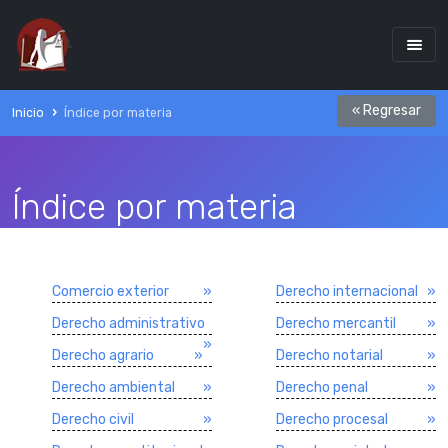
« Regresar
Inicio
Índice por materia
Índice por materia
Comercio exterior
»
Derecho internacional
»
Derecho administrativo
Derecho mercantil
»
»
Derecho agrario
»
Derecho notarial
»
Derecho ambiental
»
Derecho penal
»
Derecho civil
»
Derecho procesal
»