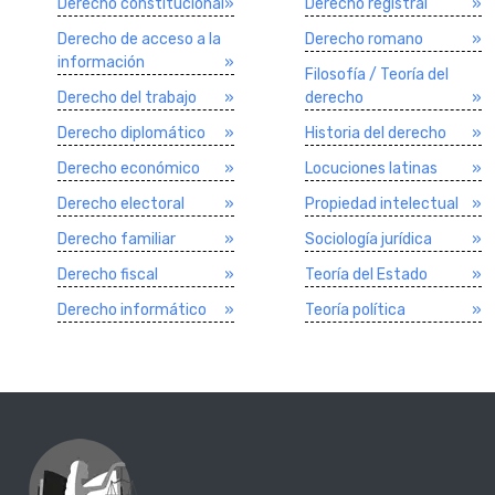
Derecho constitucional
»
Derecho registral
»
Derecho de acceso a la
Derecho romano
»
información
»
Filosofí­a / Teorí­a del
Derecho del trabajo
»
derecho
»
Derecho diplomático
»
Historia del derecho
»
Derecho económico
»
Locuciones latinas
»
Derecho electoral
»
Propiedad intelectual
»
Derecho familiar
»
Sociologí­a jurí­dica
»
Derecho fiscal
»
Teorí­a del Estado
»
Derecho informático
»
Teorí­a polí­tica
»