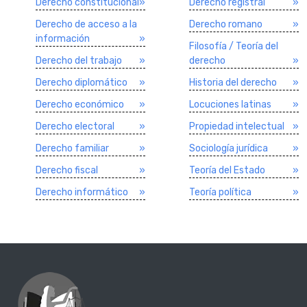
Derecho constitucional
»
Derecho registral
»
Derecho de acceso a la
Derecho romano
»
información
»
Filosofí­a / Teorí­a del
Derecho del trabajo
»
derecho
»
Derecho diplomático
»
Historia del derecho
»
Derecho económico
»
Locuciones latinas
»
Derecho electoral
»
Propiedad intelectual
»
Derecho familiar
»
Sociologí­a jurí­dica
»
Derecho fiscal
»
Teorí­a del Estado
»
Derecho informático
»
Teorí­a polí­tica
»