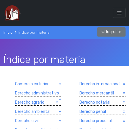
« Regresar
Inicio
Índice por materia
Índice por materia
Comercio exterior
»
Derecho internacional
»
Derecho administrativo
Derecho mercantil
»
»
Derecho agrario
»
Derecho notarial
»
Derecho ambiental
»
Derecho penal
»
Derecho civil
»
Derecho procesal
»