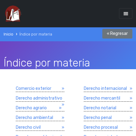
« Regresar
Inicio
Índice por materia
Índice por materia
Comercio exterior
»
Derecho internacional
»
Derecho administrativo
Derecho mercantil
»
»
Derecho agrario
»
Derecho notarial
»
Derecho ambiental
»
Derecho penal
»
Derecho civil
»
Derecho procesal
»