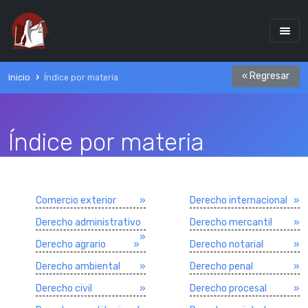
« Regresar
Inicio
Índice por materia
Índice por materia
Comercio exterior
»
Derecho internacional
»
Derecho administrativo
Derecho mercantil
»
»
Derecho agrario
»
Derecho notarial
»
Derecho ambiental
»
Derecho penal
»
Derecho civil
»
Derecho procesal
»