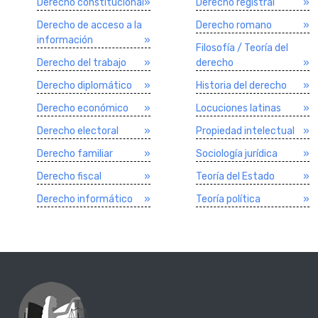
Derecho constitucional
»
Derecho registral
»
Derecho de acceso a la
Derecho romano
»
información
»
Filosofí­a / Teorí­a del
Derecho del trabajo
»
derecho
»
Derecho diplomático
»
Historia del derecho
»
Derecho económico
»
Locuciones latinas
»
Derecho electoral
»
Propiedad intelectual
»
Derecho familiar
»
Sociologí­a jurí­dica
»
Derecho fiscal
»
Teorí­a del Estado
»
Derecho informático
»
Teorí­a polí­tica
»